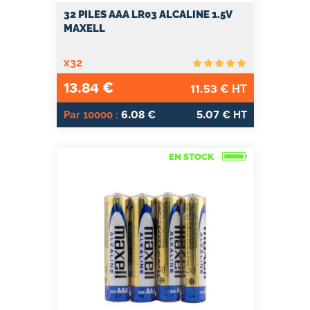
32 PILES AAA LR03 ALCALINE 1.5V
MAXELL
x32
13.84
€
11.53
€ HT
6.08
5.07
Par 10000 :
€
€ HT
EN STOCK