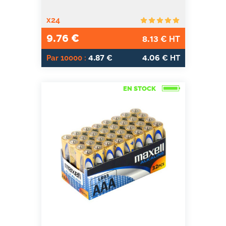
x24
9.76
€
8.13
€ HT
4.87
4.06
Par 10000 :
€
€ HT
EN STOCK