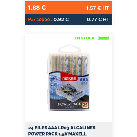
1.88
€
1.57
€ HT
0.92
0.77
Par 10000 :
€
€ HT
EN STOCK
24 PILES AAA LR03 ALCALINES
POWER PACK 1.5V MAXELL