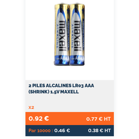
2 PILES ALCALINES LR03 AAA
(SHRINK) 1.5V MAXELL
x2
0.92
€
0.77
€ HT
0.46
0.38
Par 10000 :
€
€ HT