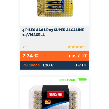
4 PILES AAA LR03 SUPER ALCALINE
1.5V MAXELL
x4
2.34
€
1.95
€ HT
1.20
1
Par 10000 :
€
€ HT
EN STOCK