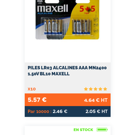
PILES LR03 ALCALINES AAA MN2400
1.50V BL10 MAXELL
x10
5.57
€
4.64
€ HT
2.46
2.05
Par 10000 :
€
€ HT
EN STOCK