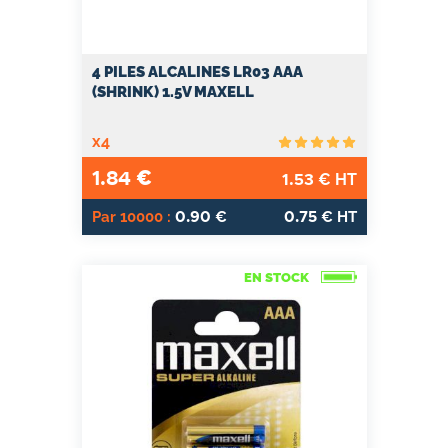
4 PILES ALCALINES LR03 AAA
(SHRINK) 1.5V MAXELL
x4
1.84
€
1.53
€ HT
0.90
0.75
Par 10000 :
€
€ HT
EN STOCK