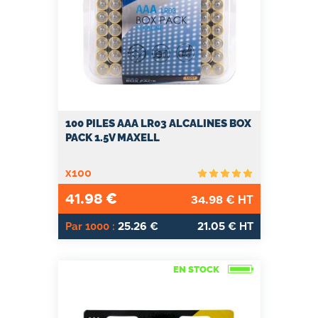
100 PILES AAA LR03 ALCALINES BOX
PACK 1.5V MAXELL
x100
41.98
€
34.98
€ HT
25.26
21.05
Par 1000 :
€
€ HT
EN STOCK