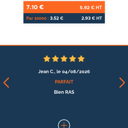
7.10
€
5.92
€ HT
3.52
2.93
Par 10000 :
€
€ HT
Jean C.,
le 04/08/2026
PARFAIT
Bien RAS