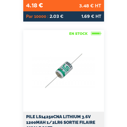
4.18
€
3.48
€ HT
2.03
1.69
Par 10000 :
€
€ HT
EN STOCK
PILE LS14250CNA LITHIUM 3.6V
1200MAH 1/2LR6 SORTIE FILAIRE