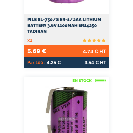
PILE SL-750/S ER-1/2AA LITHIUM
BATTERY 3.6V 1100MAH ER14250
TADIRAN
x1
5.69
€
4.74
€ HT
4.25
3.54
Par 100 :
€
€ HT
EN STOCK