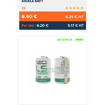
AXIALE SAFT
x1
9.90
€
8.25
€ HT
6.20
5.17
Par 100 :
€
€ HT
EN STOCK