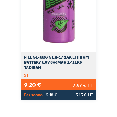
PILE SL-550/S ER-1/2AA LITHIUM
BATTERY 3.6V 800MAH 1/2LR6
TADIRAN
x1
9.20
€
7.67
€ HT
6.18
5.15
Par 10000 :
€
€ HT