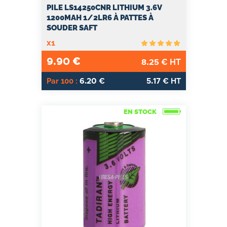
PILE LS14250CNR LITHIUM 3.6V
1200MAH 1/2LR6 À PATTES À
SOUDER SAFT
x1
9.90
€
8.25
€ HT
6.20
5.17
Par 100 :
€
€ HT
EN STOCK