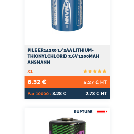
PILE ER14250 1/2AA LITHIUM-
THIONYLCHLORID 3.6V 1200MAH
ANSMANN
x1
6.32
€
5.27
€ HT
3.28
2.73
Par 10000 :
€
€ HT
RUPTURE