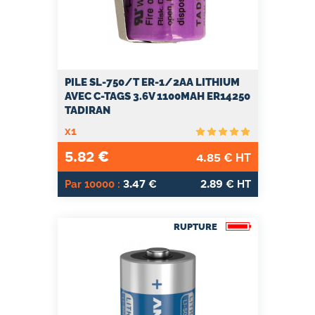
PILE SL-750/T ER-1/2AA LITHIUM
AVEC C-TAGS 3.6V 1100MAH ER14250
TADIRAN
x1
5.82
€
4.85
€ HT
3.47
2.89
Par 10000 :
€
€ HT
RUPTURE