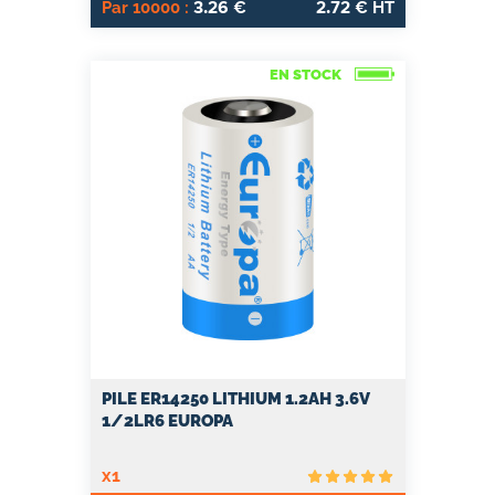
3.26
2.72
Par 10000 :
€
€ HT
EN STOCK
PILE ER14250 LITHIUM 1.2AH 3.6V
1/2LR6 EUROPA
x1