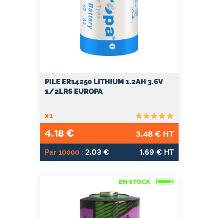
PILE ER14250 LITHIUM 1.2AH 3.6V
1/2LR6 EUROPA
x1
4.18
€
3.48
€ HT
2.03
1.69
Par 10000 :
€
€ HT
EN STOCK