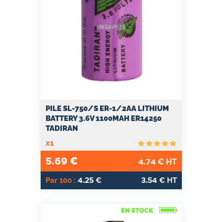
PILE SL-750/S ER-1/2AA LITHIUM
BATTERY 3.6V 1100MAH ER14250
TADIRAN
x1
5.69
€
4.74
€ HT
4.25
3.54
Par 100 :
€
€ HT
EN STOCK