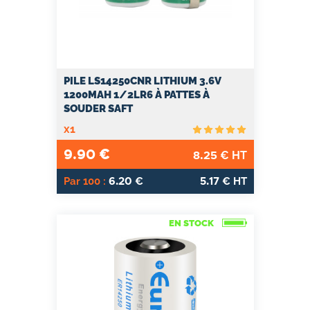
PILE LS14250CNR LITHIUM 3.6V
1200MAH 1/2LR6 À PATTES À
SOUDER SAFT
x1
9.90
€
8.25
€ HT
6.20
5.17
Par 100 :
€
€ HT
EN STOCK