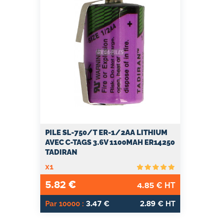
PILE SL-750/T ER-1/2AA LITHIUM
AVEC C-TAGS 3.6V 1100MAH ER14250
TADIRAN
x1
5.82
€
4.85
€ HT
3.47
2.89
Par 10000 :
€
€ HT