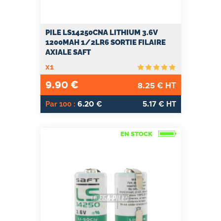
PILE LS14250CNA LITHIUM 3.6V
1200MAH 1/2LR6 SORTIE FILAIRE
AXIALE SAFT
x1
9.90
€
8.25
€ HT
6.20
5.17
Par 100 :
€
€ HT
EN STOCK