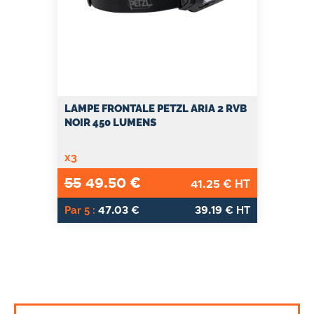
LAMPE FRONTALE PETZL ARIA 2 RVB
NOIR 450 LUMENS
x3
55
49.50
€
41.25
€ HT
47.03
39.19
Par 5 :
€
€ HT