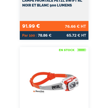
LAMPE FRONTALE PETZL SWIFT RL
NOIR ET BLANC 900 LUMENS
91.99
€
76.66
€ HT
78.86
65.72
Par 100 :
€
€ HT
EN STOCK