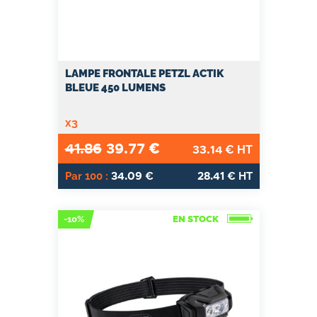
LAMPE FRONTALE PETZL ACTIK
BLEUE 450 LUMENS
x3
41.86
39.77
€
33.14
€ HT
34.09
28.41
Par 100 :
€
€ HT
-10%
EN STOCK