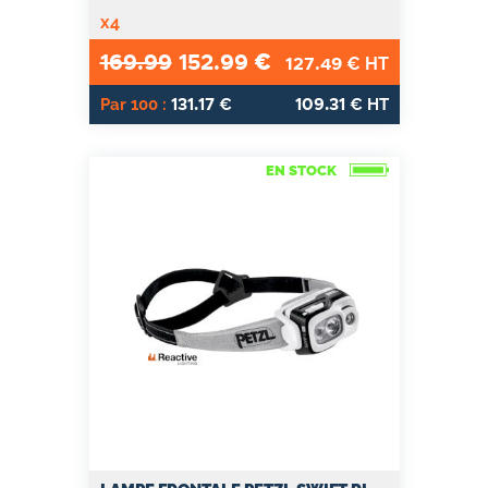
x4
169.99
152.99
€
127.49
€ HT
131.17
109.31
Par 100 :
€
€ HT
EN STOCK