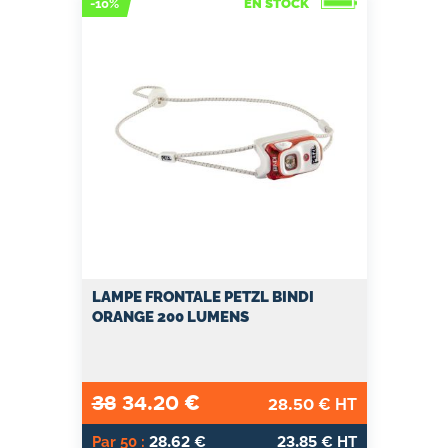
-10%
EN STOCK
LAMPE FRONTALE PETZL BINDI
ORANGE 200 LUMENS
38
34.20
€
28.50
€ HT
28.62
23.85
Par 50 :
€
€ HT