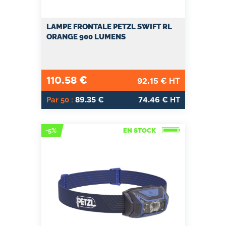
LAMPE FRONTALE PETZL SWIFT RL
ORANGE 900 LUMENS
110.58
€
92.15
€ HT
89.35
74.46
Par 50 :
€
€ HT
-5%
EN STOCK