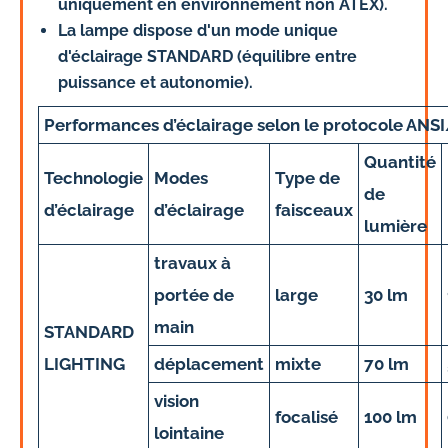
uniquement en environnement non ATEX).
La lampe dispose d'un mode unique
d'éclairage STANDARD (équilibre entre
puissance et autonomie).
Performances d’éclairage selon le protocole ANS
Quantité
Technologie
Modes
Type de
de
d’éclairage
d’éclairage
faisceaux
lumière
travaux à
portée de
large
30 lm
main
STANDARD
LIGHTING
déplacement
mixte
70 lm
vision
focalisé
100 lm
lointaine