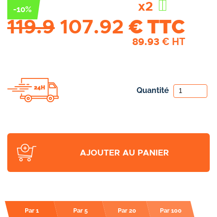
x2
-10%
119.9
107.92
€ TTC
89.93
€ HT
Quantité
AJOUTER AU PANIER
Par 1
Par 5
Par 20
Par 100