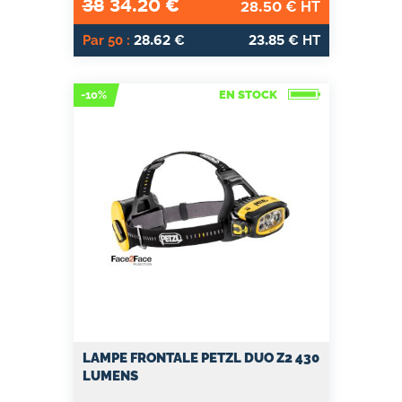
38
34.20
€
28.50
€ HT
28.62
23.85
Par 50 :
€
€ HT
-10%
EN STOCK
LAMPE FRONTALE PETZL DUO Z2 430
LUMENS