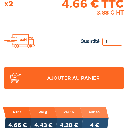
4.66
€ TTC
x2
3.88
€ HT
Quantité
AJOUTER AU PANIER
Par 1
Par 5
Par 10
Par 20
4.66 €
4.43 €
4.20 €
4 €