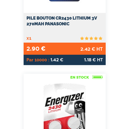
PILE BOUTON CR2430 LITHIUM 3V
270MAH PANASONIC
x1
2.90
€
2.42
€ HT
1.42
1.18
Par 10000 :
€
€ HT
EN STOCK