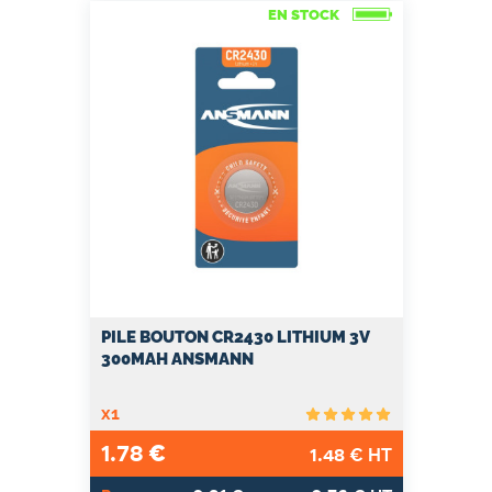
EN STOCK
PILE BOUTON CR2430 LITHIUM 3V
300MAH ANSMANN
x1
1.78
€
1.48
€ HT