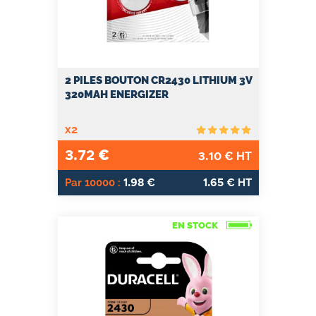
2 PILES BOUTON CR2430 LITHIUM 3V
320MAH ENERGIZER
x2
3.72
€
3.10
€ HT
1.98
1.65
Par 10000 :
€
€ HT
EN STOCK