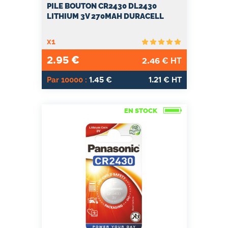
PILE BOUTON CR2430 DL2430
LITHIUM 3V 270MAH DURACELL
x1
2.95
€
2.46
€ HT
1.45
1.21
Par 10000 :
€
€ HT
EN STOCK