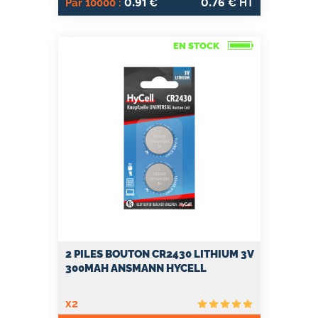
0.91
0.76
Par 10000 :
€
€ HT
EN STOCK
2 PILES BOUTON CR2430 LITHIUM 3V
300MAH ANSMANN HYCELL
x2