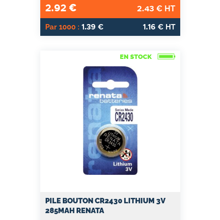
2.92
€
2.43
€ HT
1.39
1.16
Par 1000 :
€
€ HT
EN STOCK
PILE BOUTON CR2430 LITHIUM 3V
285MAH RENATA