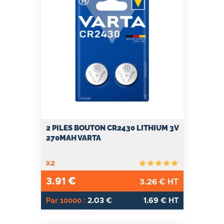
2 PILES BOUTON CR2430 LITHIUM 3V
270MAH VARTA
x2
3.91
€
3.26
€ HT
2.03
1.69
Par 10000 :
€
€ HT