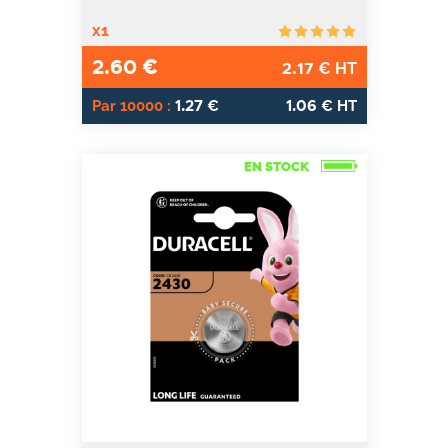
x1
2.60
€
2.17
€ HT
1.27
1.06
Par 10000 :
€
€ HT
EN STOCK