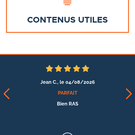
CONTENUS UTILES
Emmanuel C.,
le 30/07/2026
NICKEL !
Rien à redire : site clair, vaste choix, prix
compétitifs, réception rapide et conforme à la
commande.