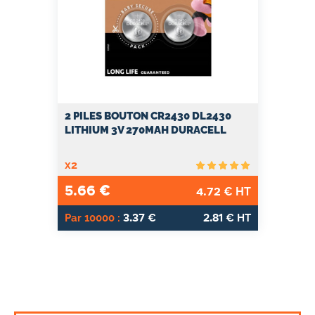
2 PILES BOUTON CR2430 DL2430
LITHIUM 3V 270MAH DURACELL
x2
5.66
€
4.72
€ HT
3.37
2.81
Par 10000 :
€
€ HT