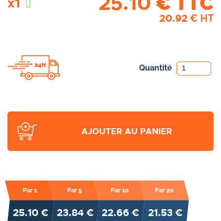
25.10
€ TTC
x1
20.92
€ HT
Quantité
AJOUTER AU PANIER
Par 1
Par 5
Par 10
Par 20
25.10 €
23.84 €
22.66 €
21.53 €