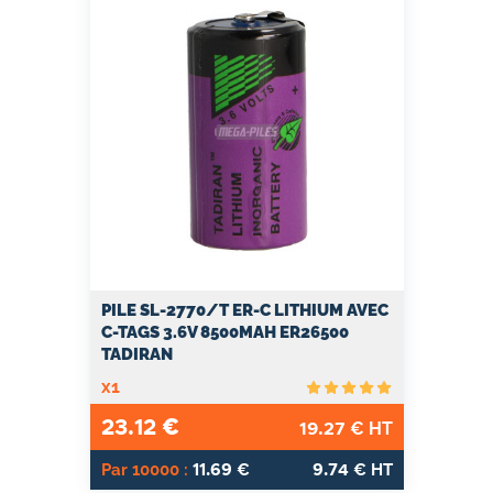
PILE SL-2770/T ER-C LITHIUM AVEC
C-TAGS 3.6V 8500MAH ER26500
TADIRAN
x1
23.12
€
19.27
€ HT
11.69
9.74
Par 10000 :
€
€ HT