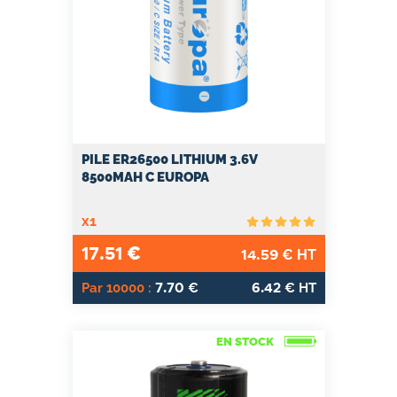
PILE ER26500 LITHIUM 3.6V
8500MAH C EUROPA
x1
17.51
€
14.59
€ HT
7.70
6.42
Par 10000 :
€
€ HT
EN STOCK