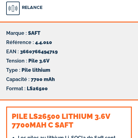
RELANCE
Marque :
SAFT
Référence :
4.4.010
EAN :
3660766494719
Tension :
Pile 3.6V
Type :
Pile lithium
Capacité :
7700 mAh
Format :
LS26500
PILE LS26500 LITHIUM 3.6V
7700MAH C SAFT
Les piles au lithium Li-SOCl2 de Saft sont