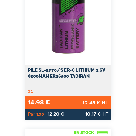
PILE SL-2770/S ER-C LITHIUM 3.6V
8500MAH ER26500 TADIRAN
x1
14.98
€
12.48
€ HT
12.20
10.17
Par 100 :
€
€ HT
EN STOCK