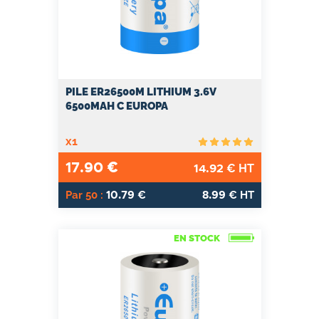
PILE ER26500M LITHIUM 3.6V
6500MAH C EUROPA
x1
17.90
€
14.92
€ HT
10.79
8.99
Par 50 :
€
€ HT
EN STOCK