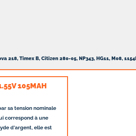
ova 218, Timex B, Citizen 280-05, NP343, HG11, M08, 1154
1.55V 105MAH
par sa tension nominale
qui correspond à une
yde d'argent, elle est