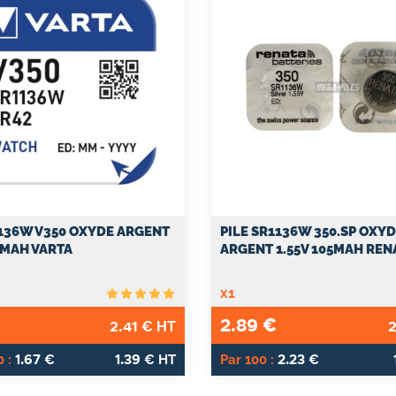
1136W V350 OXYDE ARGENT
PILE SR1136W 350.SP OXY
5MAH VARTA
ARGENT 1.55V 105MAH REN
x1
2.89
€
2.41
2
€ HT
1.67
1.39
2.23
 :
€
€ HT
Par 100 :
€