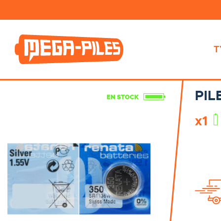
T
PIL
EN STOCK
x1