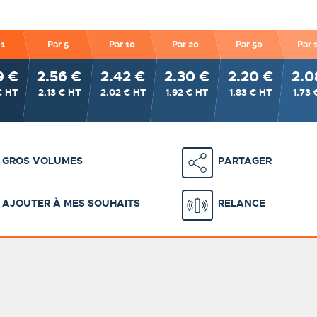
 1
Par 5
Par 10
Par 20
Par 50
Par 
9 €
2.56 €
2.42 €
2.30 €
2.20 €
2.0
€ HT
2.13 € HT
2.02 € HT
1.92 € HT
1.83 € HT
1.73 
GROS VOLUMES
PARTAGER
AJOUTER À MES SOUHAITS
RELANCE