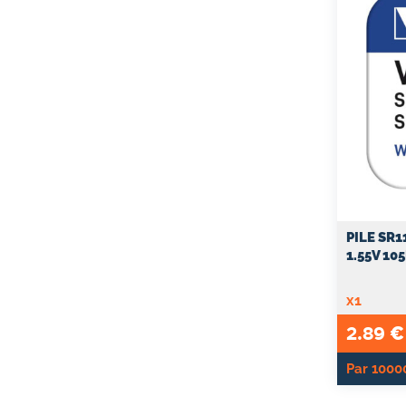
PILE SR
1.55V 10
x1
2.89
€
Par 10000