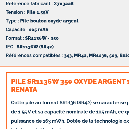
Référence fabricant :
X703226
Tension :
Pile 1.55V
Type :
Pile bouton oxyde argent
Capacité :
105 mAh
Format :
SR1136W - 350
IEC :
SR1136W (SR42)
Références compatibles :
343, MR42, MR1136, 509, Bul
PILE SR1136W 350 OXYDE ARGENT 
RENATA
Cette pile au format SR1136 (SR42) se caractérise 
de
1,55 V
et sa capacité nominale de
105 mAh
, ce 
puissance de
163 mWh
. Dotée de la technologie ox