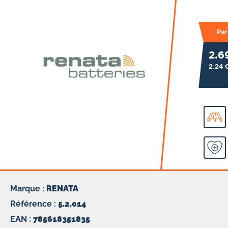
Par
2.6
2.24 
Marque :
RENATA
Référence :
5.2.014
EAN :
785618351835