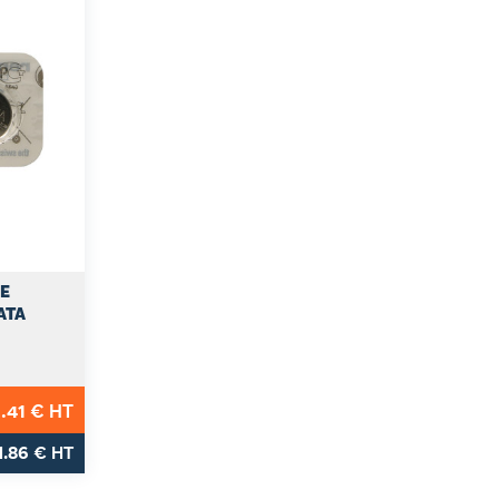
DE
ATA
.41
€ HT
1.86
€ HT