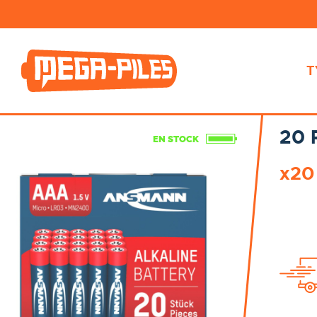
T
20 
EN STOCK
x2