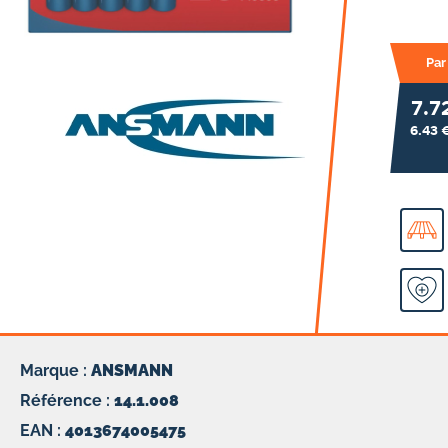
Par
7.7
6.43 
Marque :
ANSMANN
Référence :
14.1.008
EAN :
4013674005475