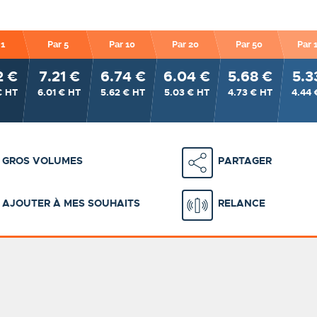
 1
Par 5
Par 10
Par 20
Par 50
Par 
2 €
7.21 €
6.74 €
6.04 €
5.68 €
5.3
€ HT
6.01 € HT
5.62 € HT
5.03 € HT
4.73 € HT
4.44 
GROS VOLUMES
PARTAGER
AJOUTER À MES SOUHAITS
RELANCE