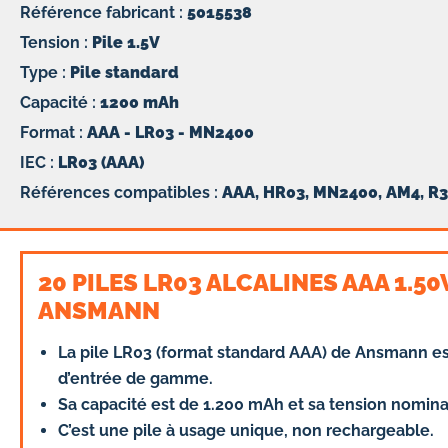
Référence fabricant :
5015538
Tension :
Pile 1.5V
Type :
Pile standard
Capacité :
1200 mAh
Format :
AAA - LR03 - MN2400
IEC :
LR03 (AAA)
Références compatibles :
AAA, HR03, MN2400, AM4, R3, 
20 PILES LR03 ALCALINES AAA 1.5
ANSMANN
La pile LR03 (format standard AAA) de Ansmann est
d’entrée de gamme.
Sa capacité est de 1.200 mAh et sa tension nominal
C’est une pile à usage unique, non rechargeable.