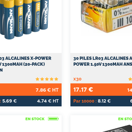
R03 ALCALINES X-POWER
30 PILES LR03 ALCALINES 
V 1300MAH (20-PACK)
POWER 1.50V 1300MAH A
N
x30
17.17
€
7.86
14
€ HT
5.69
4.74
8.12
:
€
€ HT
Par 10000 :
€
EN STOCK
EN ST