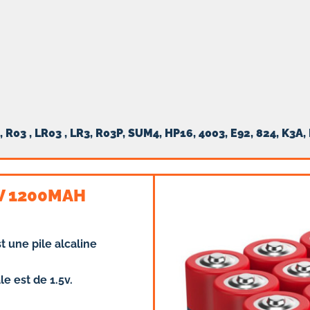
R03 , LR03 , LR3, R03P, SUM4, HP16, 4003, E92, 824, K3A
0V 1200MAH
 une pile alcaline
e est de 1.5v.