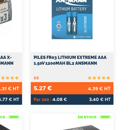
AAA X-
PILES FR03 LITHIUM EXTREME AAA
NSMANN
1.50V 1200MAH BL2 ANSMANN
x2
5.27
€
.31
4.39
€ HT
€ HT
6.77
4.08
3.40
€ HT
Par 100 :
€
€ HT
OCK
EN STOCK