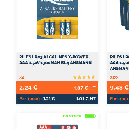
PILES LR03 ALCALINES X-POWER
PILES L
AAA 1.50V 1300MAH BL4 ANSMANN
AAA 1.50
ANSMAN
x4
x20
2.24
9.43
€
€
1.87
€ HT
1.21
1.01
Par 10000 :
€
€ HT
Par 1000 
EN STOCK