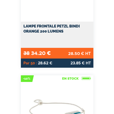
LAMPE FRONTALE PETZL BINDI
ORANGE 200 LUMENS
38
34.20
€
28.50
€ HT
28.62
23.85
Par 50 :
€
€ HT
-10%
EN STOCK