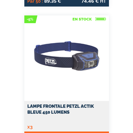
89.35
74.46
Par 50 :
€
€ HT
-5%
EN STOCK
LAMPE FRONTALE PETZL ACTIK
BLEUE 450 LUMENS
x3