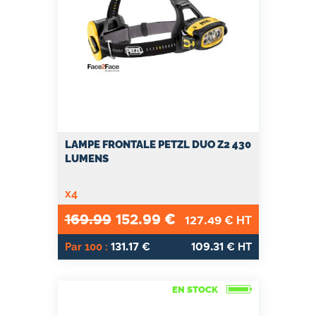
LAMPE FRONTALE PETZL DUO Z2 430
LUMENS
x4
169.99
152.99
€
127.49
€ HT
131.17
109.31
Par 100 :
€
€ HT
EN STOCK