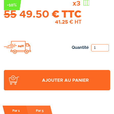
x3
-10%
55
49.50
€ TTC
41.25
€ HT
Quantité
AJOUTER AU PANIER
Par 1
Par 5