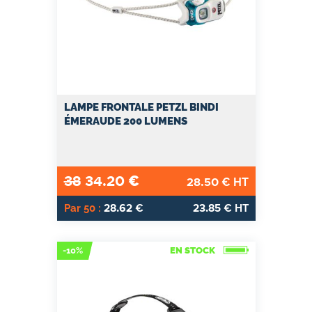
LAMPE FRONTALE PETZL BINDI
ÉMERAUDE 200 LUMENS
38
34.20
€
28.50
€ HT
28.62
23.85
Par 50 :
€
€ HT
-10%
EN STOCK