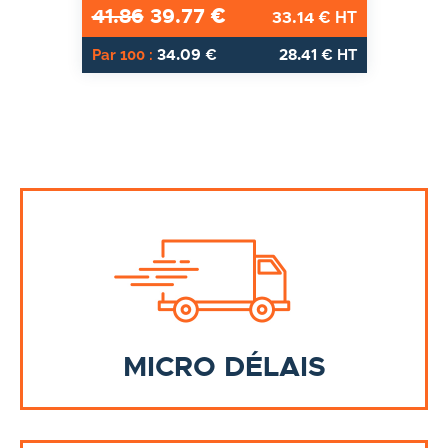
41.86
39.77
€
33.14
€ HT
34.09
28.41
Par 100 :
€
€ HT
MICRO DÉLAIS