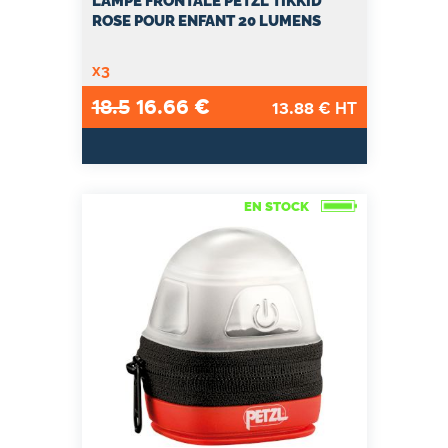
LAMPE FRONTALE PETZL TIKKID
ROSE POUR ENFANT 20 LUMENS
x3
18.5
16.66
€
13.88
€ HT
EN STOCK